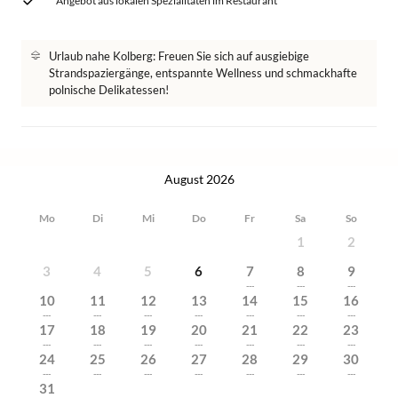
Angebot aus lokalen Spezialitäten im Restaurant
Urlaub nahe Kolberg: Freuen Sie sich auf ausgiebige
Strandspaziergänge, entspannte Wellness und schmackhafte
polnische Delikatessen!
August 2026
Mo
Di
Mi
Do
Fr
Sa
So
1
2
3
4
5
6
7
8
9
---
---
---
10
11
12
13
14
15
16
---
---
---
---
---
---
---
17
18
19
20
21
22
23
---
---
---
---
---
---
---
24
25
26
27
28
29
30
---
---
---
---
---
---
---
31