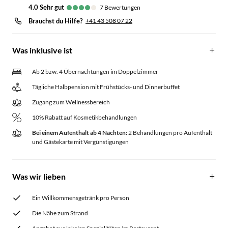
4.0
sehr gut
7
Bewertungen
Brauchst du Hilfe?
+41 43 508 07 22
Was inklusive ist
Ab 2 bzw. 4 Übernachtungen im Doppelzimmer
Tägliche Halbpension mit Frühstücks- und Dinnerbuffet
Zugang zum Wellnessbereich
10% Rabatt auf Kosmetikbehandlungen
Bei einem Aufenthalt ab 4 Nächten:
2 Behandlungen pro Aufenthalt
und Gästekarte mit Vergünstigungen
Was wir lieben
Ein Willkommensgetränk pro Person
Die Nähe zum Strand