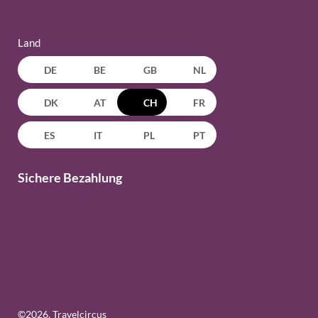
Land
DE
BE
GB
NL
DK
AT
CH
FR
ES
IT
PL
PT
Sichere Bezahlung
©
2026
, Travelcircus