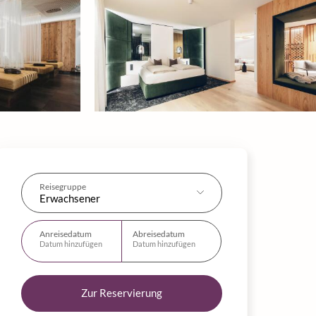
Reisegruppe
Erwachsener
Anreisedatum
Abreisedatum
Datum hinzufügen
Datum hinzufügen
Zur Reservierung